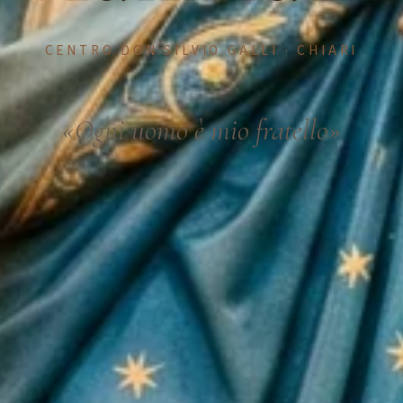
CENTRO DON SILVIO GALLI · CHIARI
«Ogni uomo è mio fratello»