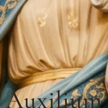
✙
Auxilium